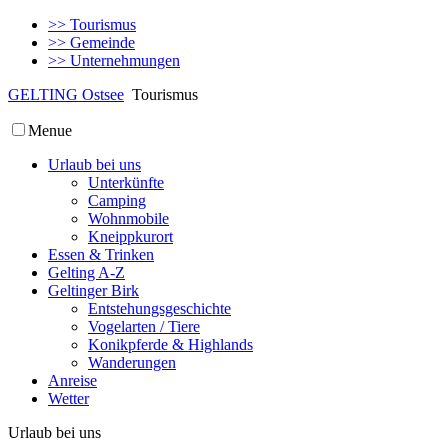
>>
Tourismus
>>
Gemeinde
>>
Unternehmungen
GELTING Ostsee
Tourismus
Menue
Urlaub bei uns
Unterkünfte
Camping
Wohnmobile
Kneippkurort
Essen & Trinken
Gelting A-Z
Geltinger Birk
Entstehungsgeschichte
Vogelarten / Tiere
Konikpferde & Highlands
Wanderungen
Anreise
Wetter
Urlaub bei uns