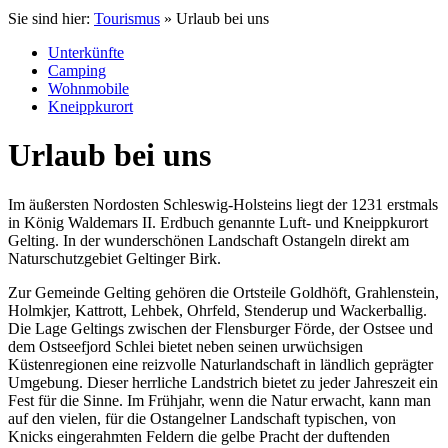
Sie sind hier:
Tourismus
» Urlaub bei uns
Unterkünfte
Camping
Wohnmobile
Kneippkurort
Urlaub bei uns
Im äußersten Nordosten Schleswig-Holsteins liegt der 1231 erstmals
in König Waldemars II. Erdbuch genannte Luft- und Kneippkurort
Gelting. In der wunderschönen Landschaft Ostangeln direkt am
Naturschutzgebiet Geltinger Birk.
Zur Gemeinde Gelting gehören die Ortsteile Goldhöft, Grahlenstein,
Holmkjer, Kattrott, Lehbek, Ohrfeld, Stenderup und Wackerballig.
Die Lage Geltings zwischen der Flensburger Förde, der Ostsee und
dem Ostseefjord Schlei bietet neben seinen urwüchsigen
Küstenregionen eine reizvolle Naturlandschaft in ländlich geprägter
Umgebung. Dieser herrliche Landstrich bietet zu jeder Jahreszeit ein
Fest für die Sinne. Im Frühjahr, wenn die Natur erwacht, kann man
auf den vielen, für die Ostangelner Landschaft typischen, von
Knicks eingerahmten Feldern die gelbe Pracht der duftenden