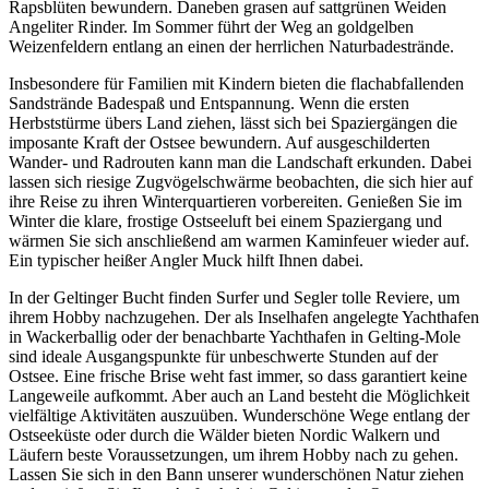
Rapsblüten bewundern. Daneben grasen auf sattgrünen Weiden
Angeliter Rinder. Im Sommer führt der Weg an goldgelben
Weizenfeldern entlang an einen der herrlichen Naturbadestrände.
Insbesondere für Familien mit Kindern bieten die flachabfallenden
Sandstrände Badespaß und Entspannung. Wenn die ersten
Herbststürme übers Land ziehen, lässt sich bei Spaziergängen die
imposante Kraft der Ostsee bewundern. Auf ausgeschilderten
Wander- und Radrouten kann man die Landschaft erkunden. Dabei
lassen sich riesige Zugvögelschwärme beobachten, die sich hier auf
ihre Reise zu ihren Winterquartieren vorbereiten. Genießen Sie im
Winter die klare, frostige Ostseeluft bei einem Spaziergang und
wärmen Sie sich anschließend am warmen Kaminfeuer wieder auf.
Ein typischer heißer Angler Muck hilft Ihnen dabei.
In der Geltinger Bucht finden Surfer und Segler tolle Reviere, um
ihrem Hobby nachzugehen. Der als Inselhafen angelegte Yachthafen
in Wackerballig oder der benachbarte Yachthafen in Gelting-Mole
sind ideale Ausgangspunkte für unbeschwerte Stunden auf der
Ostsee. Eine frische Brise weht fast immer, so dass garantiert keine
Langeweile aufkommt. Aber auch an Land besteht die Möglichkeit
vielfältige Aktivitäten auszuüben. Wunderschöne Wege entlang der
Ostseeküste oder durch die Wälder bieten Nordic Walkern und
Läufern beste Voraussetzungen, um ihrem Hobby nach zu gehen.
Lassen Sie sich in den Bann unserer wunderschönen Natur ziehen